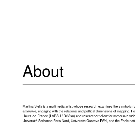
Aller
au
contenu
About
Martina Stella is a multimedia artist whose research examines the symbolic ro
emersive
, engaging with the relational and political dimensions of mapping. 
Hauts-de-France (LARSH / DeVisu) and researcher fellow for immersive video 
Université Sorbonne Paris Nord, Université Gustave Eiffel, and the École natio