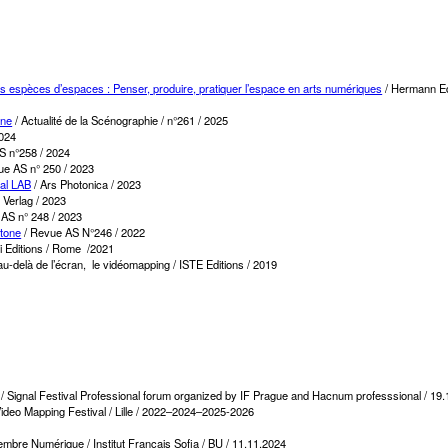
es espèces d’espaces : Penser, produire, pratiquer l’espace en arts numériques
/ Hermann Edi
ène
/ Actualité de la Scénographie / n°261 / 2025
2024
S n°258 / 2024
e AS n° 250 / 2023
val LAB
/ Ars Photonica / 2023
 Verlag / 2023
AS n° 248 / 2023
itone
/ Revue AS N°246 / 2022
ri Editions / Rome /2021
au-delà de l’écran, le vidéomapping / ISTE Editions / 2019
s’’ / Signal Festival Professional forum organized by IF Prague and Hacnum professsional / 19
ideo Mapping Festival / Lille / 2022–2024–2025-2026
re Numérique / Institut Français Sofia / BU / 11.11.2024