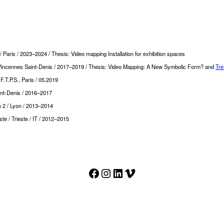
 Paris / 2023–2024 / Thesis: Video mapping Installation for exhibition spaces
, Vincennes Saint-Denis / 2017–2019 / Thesis: Video Mapping: A New Symbolic Form? and
Tre
.T.P.S., Paris / 05.2019
aint-Denis / 2016–2017
n 2 / Lyon / 2013–2014
ste / Trieste / IT / 2012–2015
Facebook
Instagram
LinkedIn
Vimeo