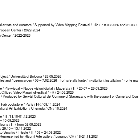
nal artists and curators / Supported by Video Mapping Festival / Lille / 7-8.03.2026 and 31.0
ropean Center / 2022-2024
n Center / 2022-2023
ject / Università di Bologna / 28.05.2026
esland / Leeuwarden / 05 – 7.02.2026_ Tornare alla fonte / In-situ light installation / Fonte magg
e / Playvisual – Nuove visioni digitali / Macerata / IT / 20.07 – 26.09.2025
t Office / Video MappingFestival / FR / 24.05.2025
ua / Produced by Servizi Culturali del Comune di Staranzano with the support of Camera di Co
 Fab bookstore / Paris / FR / 09.11.2024
tural Art Exhibition / Chengdu / CN / 10.2024
me / IT /11.10-01.12.2023
7 – 10.09.2023
Bologna / IT / from 02.09.2023
BE / 29.10 – 13.11.2022
to Vecchio / Trieste / IT / 03 – 24.09.2022
 / Represented by Rizomi Arte gallery / Lugano / CH / 18-21.11.2021