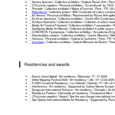
_ Semico Asemico / Collective exhibition / Galleria Rizomi Arte / Par
_ L’Orizzonte negativo / Personal exhibition / Co-produced by OGS, 
_ Précipité / Collective exhibition
/
Mains d’Oeuvres / Paris / FR / 25
_
Ridondanze
/ Collective project / BAU Contenitori di cultura conte
_ Art Verona / Personal exhibition / Represented by Rizomi Arte galle
_ Écrire en dessinant / Collective exhibition / Centre d’Art Contemp
_ Scritture Asemiche / Collective exhibition / Collection of artist’s 
_ Media Art Festival Friesland / Collective exhibition / Leeuwarden /
_ SeeDjerba Media Art Biennal / Collective exhibition in public space
_ CONCRETA. Festapoesia / Collective exhibition / Accademia d’Ungh
_ Déambulation urbaine / Collective exhibition / Centre Altissimo / Me
_ Horizons / Personal exhibition / Galerie la Confrérire / Paris / FR /
_
Inventaire
/ Collective exhibition / Galerie Mémoire de l’Avenir / Par
Residencies and awards
_ Nuove visioni digitali / Art residency / Macerata / IT / 07.2025
_ Video Mapping Festival 2025 / Art residency / Lille / 07–12.04.2025
_ FLASH Curatorial Residency / Lux Helsinki / Helsinki / FI / 09–12.
_ Interference / Art residency / Supported by Culture Moves Europe 
_ Nongyuan International Yishucun / Art residency / Chengdu / 20.0
_ Residenza Poietica / Intermedia art residency / Fondazione Merz /
_ L’Orizzonte negativo / Award / See the sea change international co
_ See Djerba International Media Art Residency / Supported by iPor