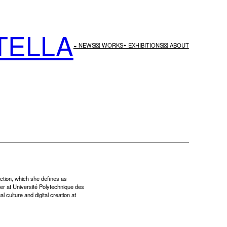
TELLA
◒ NEWS
⛝ WORKS
◓ EXHIBITIONS
⛝ ABOUT
ection, which she defines as
her at Université Polytechnique des
culture and digital creation at