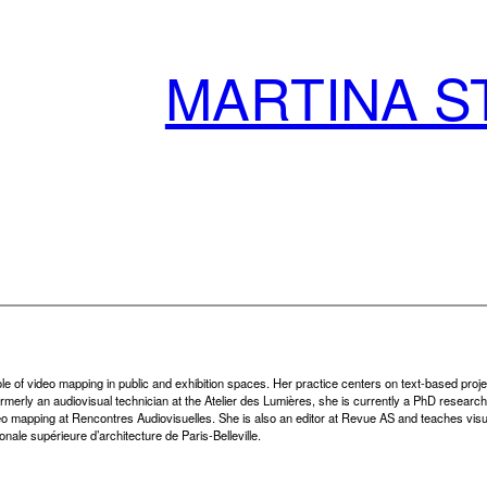
MARTINA S
le of video mapping in public and exhibition spaces. Her practice centers on text-based proj
Formerly an audiovisual technician at the Atelier des Lumières, she is currently a PhD researc
mapping at Rencontres Audiovisuelles. She is also an editor at Revue AS and teaches visual 
nale supérieure d’architecture de Paris-Belleville.