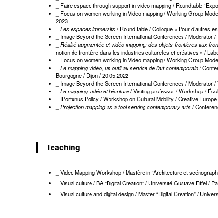
_ Faire espace through support in video mapping / Roundtable “Exp
_ Focus on women working in Video mapping / Working Group Moderati
2023
_
Les espaces immersifs
/ Round table / Colloque « Pour d’autres 
_ Image Beyond the Screen International Conferences / Moderator / 
_
Réalité augmentée et vidéo mapping: des objets-frontières aux front
notion de frontière dans les industries culturelles et créatives » / L
_ Focus on women working in Video mapping / Working Group Moderat
_
Le mapping vidéo, un outil au service de l’art contemporain /
Confer
Bourgogne / Dijon / 20.05.2022
_ Image Beyond the Screen International Conferences / Moderator / V
_
Le mapping vidéo et l’écriture
/ Visiting professor / Workshop / Éc
_ IPortunus Policy / Workshop on Cultural Mobility / Creative Europe
_
Projection mapping as a tool serving contemporary arts
/ Conferenc
Teaching
_ Video Mapping Workshop / Mastère in “Architecture et scénographie
_ Visual culture / BA “Digital Creation” / Université Gustave Eiffel /
_ Visual culture and digital design / Master “Digital Creation” / U