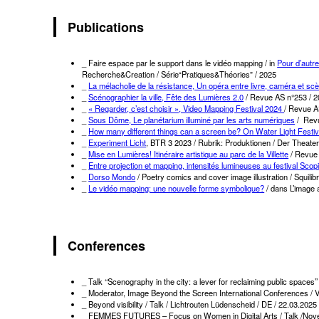
Publications
_ Faire espace par le support dans le vidéo mapping / in
Pour d’autr
Recherche&Creation / Série“Pratiques&Théories” / 2025
_
La mélacholie de la résistance, Un opéra entre livre, caméra et sc
_
Scénographier la ville, Fête des Lumières 2.0
/ Revue AS n°253 / 
_
« Regarder, c’est choisir », Video Mapping Festival 2024
/ Revue A
_
Sous Dôme, Le planétarium illuminé par les arts numériques
/ Revu
_
How many different things can a screen be? On Water Light Festi
_
Experiment Licht
, BTR 3 2023 / Rubrik: Produktionen / Der Theater
_
Mise en Lumières! Itinéraire artistique au parc de la Villette
/ Revue 
_
Entre projection et mapping, intensités lumineuses au festival Scop
_
Dorso Mondo
/ Poetry comics and cover image illustration / Squilib
_
Le vidéo mapping: une nouvelle forme symbolique?
/ dans L’image 
Conferences
_ Talk ‘‘Scenography in the city: a lever for reclaiming public space
_ Moderator, Image Beyond the Screen International Conferences / V
_ Beyond visibility / Talk / Lichtrouten Lüdenscheid / DE / 22.03.2025
_ FEMMES FUTURES – Focus on Women in Digital Arts / Talk /Novemb