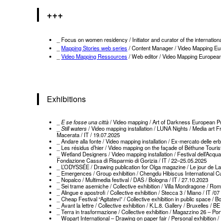
+++
_ Focus on women residency / Initiator and curator of the internatio
_
Mapping Stories web series
/ Content Manager / Video Mapping Eu
_
Video Mapping Ressources
/ Web editor / Video Mapping Europea
Exhibitions
_
E se fosse una città
/ Video mapping / Art of Darkness European Pro
_
Still waters
/ Video mapping installation / LUNA Nights / Media art Fri
Macerata / IT / 19.07.2025
_ Andare alla fonte / Video mapping installation / Ex-mercato delle erb
_ Les résidus d’hier / Video mapping on the façade of Béthune Touris
_ Wetland Designers / Video mapping installation / Festival dell’Acq
Fondazione Cassa di Risparmio di Gorizia / IT / 22–25.05.2025
_ L’ODYSSÉE / Drawing publication for Olga magazine / Le jour de La
_ Emergences / Group exhibition / Chengdu Hibiscus International Cul
_ Nopalco / Multimedia festival / DAS / Bologna / IT / 27.10.2023
_ Sei trame asemiche / Collective exhibition / Villa Mondragone / Ro
_ Alingue e apostrofi / Collective exhibition / Stecca 3 / Miano / IT /0
_ Cheap Festival “Agitatevi” / Collective exhibition in public space / 
_ Avant la lettre / Collective exhibition / K.L.8. Gallery / Bruxelles / 
_ Terra in trasformazione / Collective exhibition / Magazzino 26 – Por
_ Wopart International – Drawing on paper fair / Personal exhibition