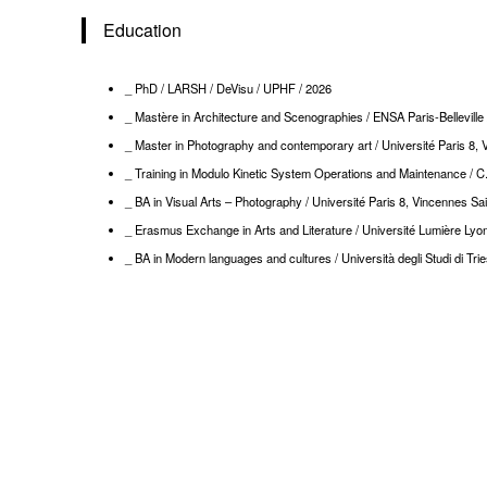
Education
_ PhD / LARSH / DeVisu / UPHF / 2026
_ Mastère in Architecture and Scenographies / ENSA Paris-Belleville /
_ Master in Photography and contemporary art / Université Paris 8
_ Training in Modulo Kinetic System Operations and Maintenance / C.F
_ BA in Visual Arts – Photography / Université Paris 8, Vincennes S
_ Erasmus Exchange in Arts and Literature / Université Lumière Lyo
_ BA in Modern languages and cultures / Università degli Studi di Trie