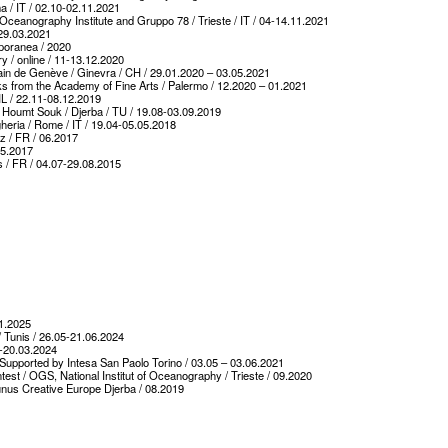
ma / IT / 02.10-02.11.2021
Oceanography Institute and Gruppo 78 / Trieste / IT / 04-14.11.2021
-29.03.2021
mporanea / 2020
ry / online / 11-13.12.2020
orain de Genève / Ginevra / CH / 29.01.2020 – 03.05.2021
books from the Academy of Fine Arts / Palermo / 12.2020 – 01.2021
 NL / 22.11-08.12.2019
 / Houmt Souk / Djerba / TU / 19.08-03.09.2019
eria / Rome / IT / 19.04-05.05.2018
tz / FR / 06.2017
 05.2017
is / FR / 04.07-29.08.2015
01.2025
/ Tunis / 26.05-21.06.2024
2-20.03.2024
 Supported by Intesa San Paolo Torino / 03.05 – 03.06.2021
ntest / OGS, National Institut of Oceanography / Trieste / 09.2020
tunus Creative Europe Djerba / 08.2019