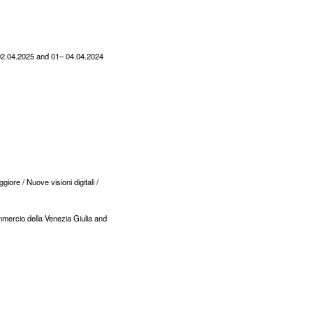
3–02.04.2025 and 01– 04.04.2024
iore / Nuove visioni digitali /
mmercio della Venezia Giulia and