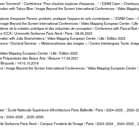
oser l’immersif” / Conférence “Pour d’autres espèces d’espaces…” / ESAM Caen – Cherbourg
on with Tokyo Blue / Image Beyond the Screen International Conferences / Video Mapping Eu
espèces d’espaces Penser, produire, pratiquer l’espace en arts numériques » / ESAM Caen –
Image Beyond the Screen International Conferences / Video Mapping European Center / Lille 
ières de la création artistique et des industries de conception
/ Conference with Pascal Bué /
abex ICCA / Université Sorbonne Paris Nord / Paris / 28.06.2023
ion with Julia Shamsheieva / Video Mapping European Center / Lille / Edition 2023
ence / Doctoral Seminar « Métamorphoses des images » / Centre Interlangues Texte, Image
ideo Mapping European Center / Lille / Edition 2022
ole Préparatoire des Beaux Arts / Beaune /17.04.2021
 /Brussels / 14/15.10.2019
e / Image Beyond the Screen International Conferences / Video Mapping European Center / L
s” / Ecole Nationale Supérieure d’Architecture Paris-Belleville / Paris / 2024–2025 _ 2025–2
 Paris / 2024–2025 _ 2025–2026
niversité Sorbonne Paris Nord – Campus Fonderie de l’Image / Paris / 2023–2024 _ 2024–2025 